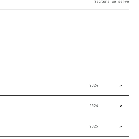
Sectors we serve
↗
2024
↗
2024
↗
2025