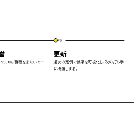
P5
営
更新
SNS、XR。職種をまたいで一
週次の定例で結果を可視化し、次の打ち手
に橋渡しする。