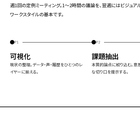
週1回の定例ミーティング。1〜2時間の議論を、翌週にはビジュ
ワークスタイルの基本です。
P1
P2
可視化
課題抽出
現状の整理。データ・声・履歴をひとつのレ
本質的論点に絞り込む。意
イヤーに揃える。
な切り口を提示する。