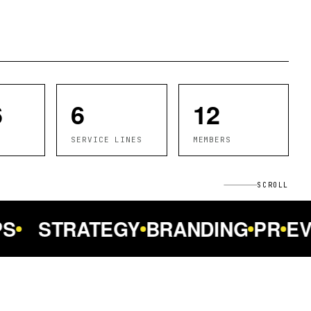
6
6
12
SERVICE LINES
MEMBERS
SCROLL
S
STRATEGY
BRANDING
PR
EV