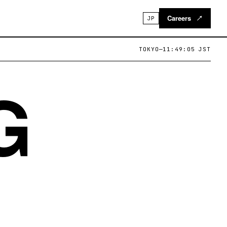
Careers
↗
JP
TOKYO
—
11:49:06
JST
G