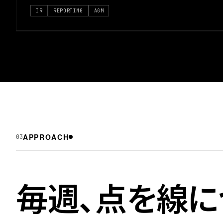
IR
REPORTING
AGM
APPROACH
03
毎週、点を線に