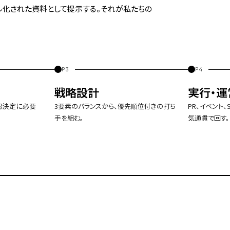
アル化された資料として提示する。それが私たちの
P3
P4
戦略設計
実行・運
思決定に必要
3要素のバランスから、優先順位付きの打ち
PR、イベント、
手を組む。
気通貫で回す。