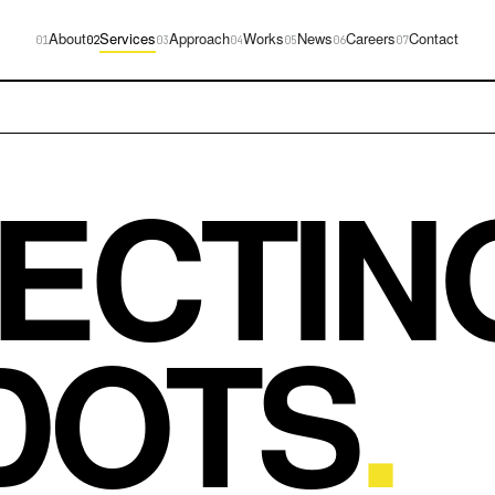
About
Services
Approach
Works
News
Careers
Contact
01
02
03
04
05
06
07
ECTIN
DOTS
.